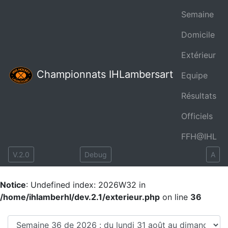
Semaine
Domicile
Extérieur
Championnats IHLambersart
Equipe
Résultats
Officiels
FFH@IHL
V.2.0
Debug
A
Notice
: Undefined index: 2026W32 in
/home/ihlamberhl/dev.2.1/exterieur.php
on line
36